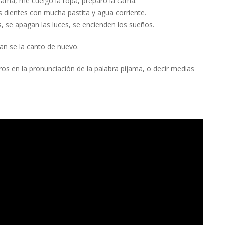
jama, me cuelgo la ropa, preparo la cama.
s dientes con mucha pastita y agua corriente.
, se apagan las luces, se encienden los sueños.
an se la canto de nuevo.
ros en la pronunciación de la palabra pijama, o decir medias