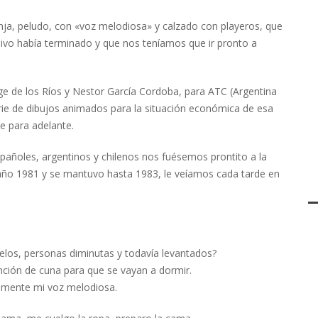
nja, peludo, con «voz melodiosa» y calzado con playeros, que
sivo había terminado y que nos teníamos que ir pronto a
ge de los Ríos y Nestor García Cordoba, para ATC (Argentina
erie de dibujos animados para la situación económica de esa
e para adelante.
pañoles, argentinos y chilenos nos fuésemos prontito a la
 año 1981 y se mantuvo hasta 1983, le veíamos cada tarde en
los, personas diminutas y todavía levantados?
ción de cuna para que se vayan a dormir.
amente mi voz melodiosa.