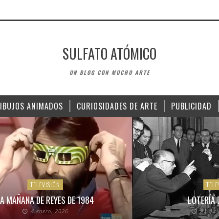
SULFATO ATÓMICO
UN BLOG CON MUCHO ARTE
IBUJOS ANIMADOS
CURIOSIDADES DE ARTE
PUBLICIDAD
TELEVISIÓN
TELE
A MAÑANA DE REYES DE 1984
LOTERÍA 
4 enero, 2026
21 dic