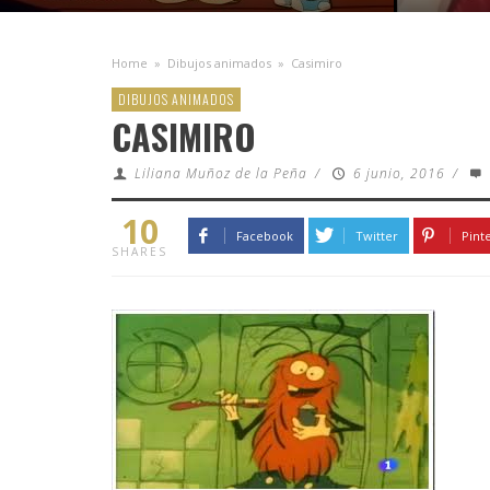
Home
»
Dibujos animados
»
Casimiro
DIBUJOS ANIMADOS
CASIMIRO
Liliana Muñoz de la Peña
/
6 junio, 2016
/
10
Facebook
Twitter
Pint
SHARES