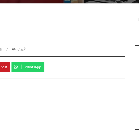
0
/
8.8k
erest
WhatsApp