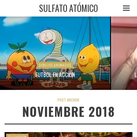
SULFATO ATÓMICO
DIBUJOS ANIMADOS
FUTBOL EN ACCIÓN
L
8 febrero, 2026
POST ARCHIVE
NOVIEMBRE 2018
TELEVISIÓN