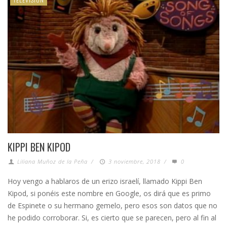
KIPPI BEN KIPOD
Liliana Muñoz de la Peña
/
3 noviembre, 2018
/
0
Hoy vengo a hablaros de un erizo israelí, llamado Kippi Ben
Kipod, si ponéis este nombre en Google, os dirá que es primo
de Espinete o su hermano gemelo, pero esos son datos que no
he podido corroborar. Si, es cierto que se parecen, pero al fin al