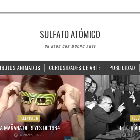
SULFATO ATÓMICO
UN BLOG CON MUCHO ARTE
IBUJOS ANIMADOS
CURIOSIDADES DE ARTE
PUBLICIDAD
TELEVISIÓN
TELE
A MAÑANA DE REYES DE 1984
LOTERÍA 
4 enero, 2026
21 dic