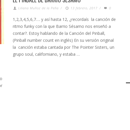
Liliana Muñoz de la Peña
/
13 febrero, 2017
/
0
1,2,3,4,5,6,7…. y así hasta 12, ¿recordaís la canción de
ritmo funky con la que Barrio Sésamo nos enseñó a
contar?. Estoy hablando de la Canción del Pinball,
(Pinball number count en inglés) En su versión original
la canción estaba cantada por The Pointer Sisters, un
grupo soul, californiano, y estaba …
vo
or