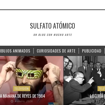
SULFATO ATÓMICO
UN BLOG CON MUCHO ARTE
IBUJOS ANIMADOS
CURIOSIDADES DE ARTE
PUBLICIDAD
TELEVISIÓN
TELE
A MAÑANA DE REYES DE 1984
LOTERÍA 
4 enero, 2026
21 dic