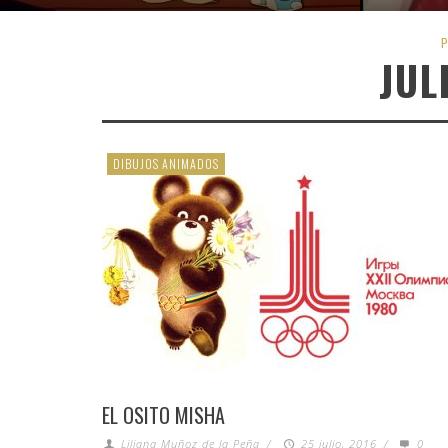
P
JUL
DIBUJOS ANIMADOS
EL OSITO MISHA
Liliana Muñoz de la Peña
/
25 julio, 2016
/
0