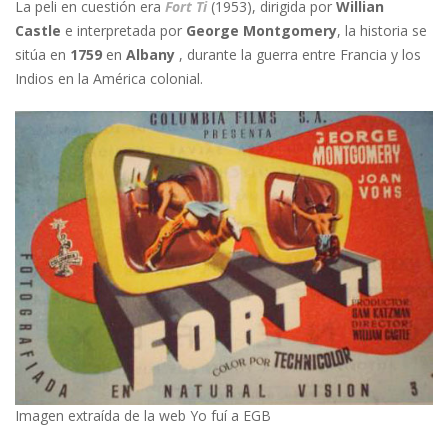
La peli en cuestión era
Fort Ti
(1953), dirigida por
Willian
Castle
e interpretada por
George Montgomery
, la historia se
sitúa en
1759
en
Albany
, durante la guerra entre Francia y los
Indios en la América colonial.
Imagen extraída de la web Yo fuí a EGB