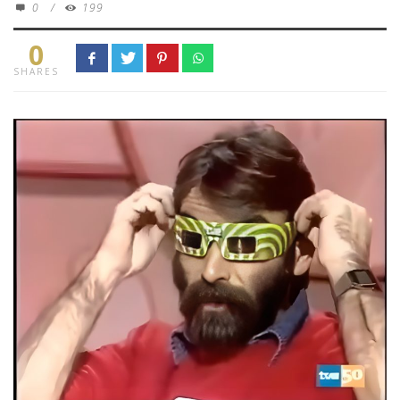
0
/
199
0
SHARES