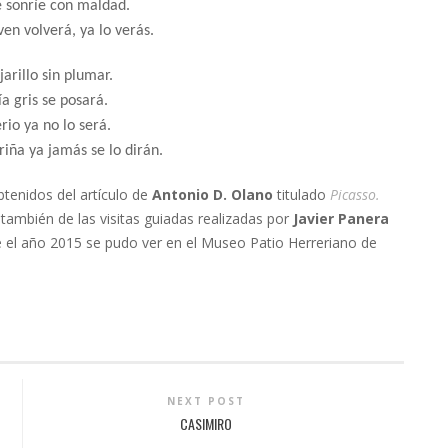
 sonríe con maldad.
ven volverá, ya lo verás.
jarillo sin plumar.
ía gris se posará.
rio ya no lo será.
iña ya jamás se lo dirán.
btenidos del artículo de
Antonio D. Olano
titulado
Picasso.
 también de las visitas guiadas realizadas por
Javier Panera
e el año 2015 se pudo ver en el Museo Patio Herreriano de
NEXT POST
CASIMIRO