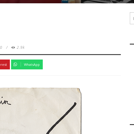
0
/
2.9k
erest
WhatsApp