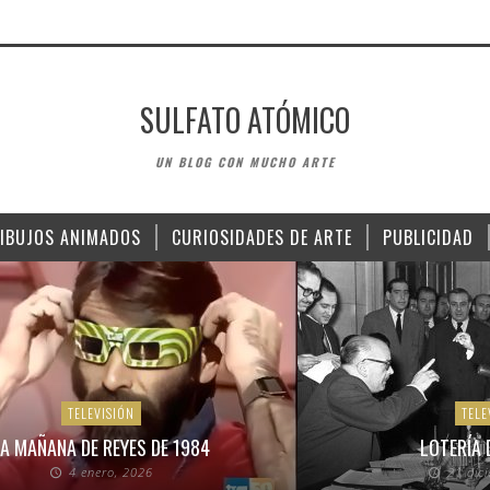
SULFATO ATÓMICO
UN BLOG CON MUCHO ARTE
IBUJOS ANIMADOS
CURIOSIDADES DE ARTE
PUBLICIDAD
TELEVISIÓN
TELE
A MAÑANA DE REYES DE 1984
LOTERÍA 
4 enero, 2026
21 dic