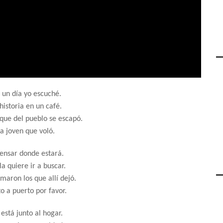
 un día yo escuché.
historia en un café.
que del pueblo se escapó.
a joven que voló.
pensar donde estará.
a quiere ir a buscar.
amaron los que allí dejó.
o a puerto por favor.
está junto al hogar.