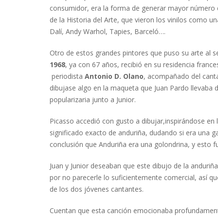
consumidor, era la forma de generar mayor número 
de la Historia del Arte, que vieron los vinilos como u
Dalí, Andy Warhol, Tapies, Barceló….
Otro de estos grandes pintores que puso su arte al s
1968
, ya con 67 años, recibió en su residencia franc
periodista
Antonio D. Olano
, acompañado del cant
dibujase algo en la maqueta que Juan Pardo llevaba 
popularizaria junto a Junior.
Picasso accedió con gusto a dibujar,inspirándose en l
significado exacto de anduriña, dudando si era una g
conclusión que Anduriña era una golondrina, y esto fu
Juan y Junior deseaban que este dibujo de la anduriña
por no parecerle lo suficientemente comercial, así qu
de los dos jóvenes cantantes.
Cuentan que esta canción emocionaba profundamente