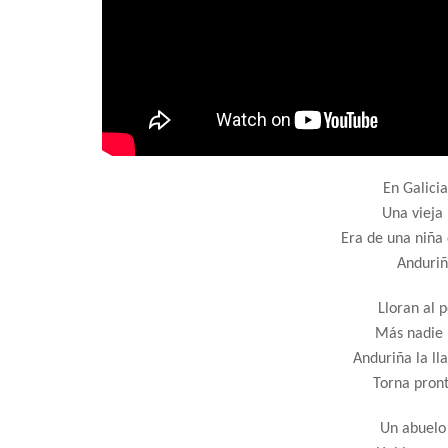
En Galicia
Una vieja 
Era de una niña 
Anduriñ
Lloran al 
Más nadie l
Anduriña la ll
Torna pront
Un abuelo 