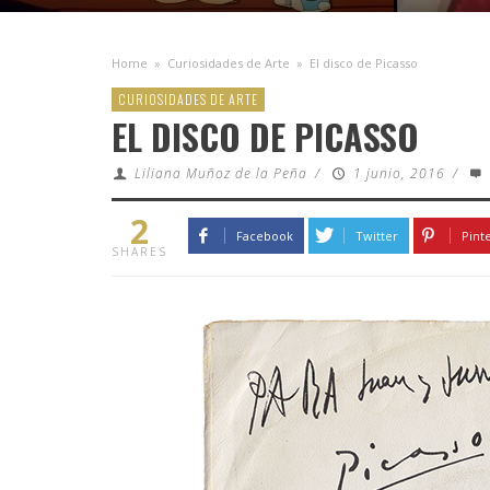
Home
»
Curiosidades de Arte
»
El disco de Picasso
CURIOSIDADES DE ARTE
EL DISCO DE PICASSO
Liliana Muñoz de la Peña
/
1 junio, 2016
/
2
Facebook
Twitter
Pint
SHARES