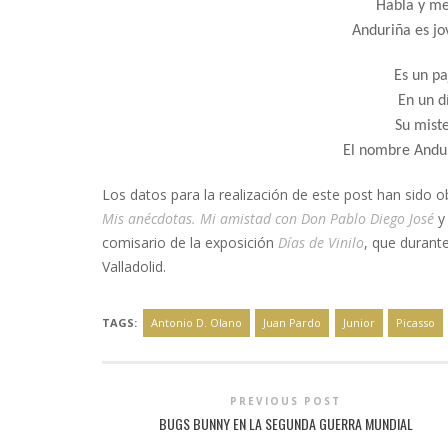
Habla y me
Anduriña es jo
Es un pa
En un d
Su miste
El nombre Andur
Los datos para la realización de este post han sido o
Mis anécdotas. Mi amistad con Don Pablo Diego José
y
comisario de la exposición
Días de Vinilo
, que durant
Valladolid.
TAGS:
Antonio D. Olano
Juan Pardo
Junior
Picasso
PREVIOUS POST
BUGS BUNNY EN LA SEGUNDA GUERRA MUNDIAL