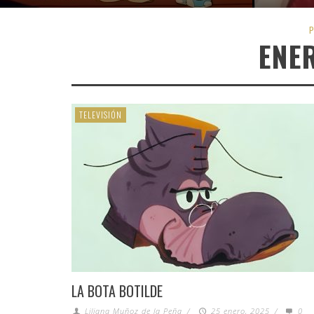
P
ENE
TELEVISIÓN
LA BOTA BOTILDE
Liliana Muñoz de la Peña
/
25 enero, 2025
/
0