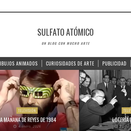
SULFATO ATÓMICO
UN BLOG CON MUCHO ARTE
IBUJOS ANIMADOS
CURIOSIDADES DE ARTE
PUBLICIDAD
TELEVISIÓN
TELE
A MAÑANA DE REYES DE 1984
LOTERÍA 
4 enero, 2026
21 dic