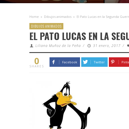
Home
»
Dibujos animados
»
El Pato Lucas en la Segunda Guer
DIBUJOS ANIMADOS
EL PATO LUCAS EN LA SE
Liliana Muñoz de la Peña
/
31 enero, 2017
/
0
Facebook
Twitter
Pint
SHARES