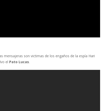
s mensajeras son victimas de los engaños de la espía Hari
lvo el
Pato Lucas
.