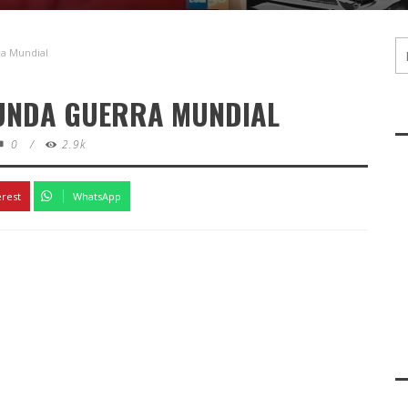
ra Mundial
GUNDA GUERRA MUNDIAL
0
/
2.9k
erest
WhatsApp