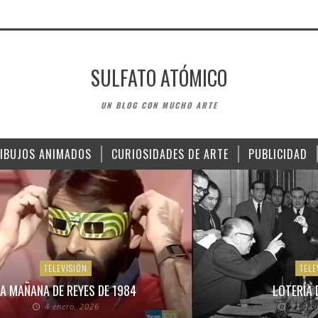
SULFATO ATÓMICO
UN BLOG CON MUCHO ARTE
IBUJOS ANIMADOS
CURIOSIDADES DE ARTE
PUBLICIDAD
TELEVISIÓN
TELE
A MAÑANA DE REYES DE 1984
LOTERÍA 
4 enero, 2026
21 dic