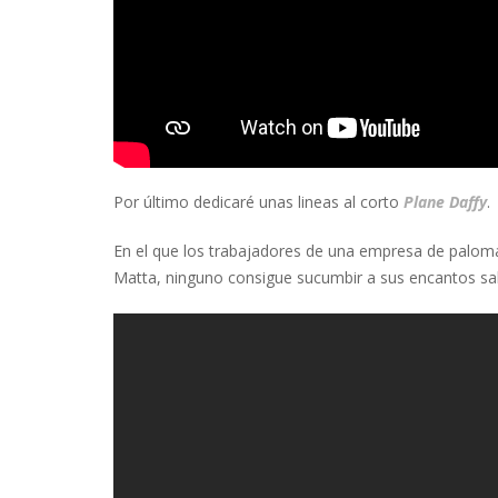
Por último dedicaré unas lineas al corto
Plane Daffy
.
En el que los trabajadores de una empresa de paloma
Matta, ninguno consigue sucumbir a sus encantos sa