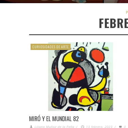
P
FEBR
CURIOSIDADES DE ARTE
MIRÓ Y EL MUNDIAL 82
Liliana Muñoz de la Peña
/
13 febrero, 2023
/
0