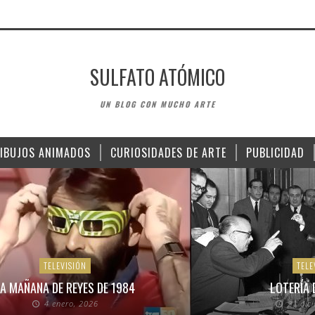
SULFATO ATÓMICO
UN BLOG CON MUCHO ARTE
IBUJOS ANIMADOS
CURIOSIDADES DE ARTE
PUBLICIDAD
TELEVISIÓN
TELE
A MAÑANA DE REYES DE 1984
LOTERÍA 
4 enero, 2026
21 dic