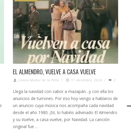
EL ALMENDRO, VUELVE A CASA VUELVE
Liliana Muñoz de la Peña
/
17 diciembre, 2024
/
2
Llega la navidad con sabor a mazapán…y con ella los
anuncios de turrones. Por eso hoy vengo a hablaros de
e
un anuncio cuya música nos acompaña cada navidad
desde el año 1980. ¡Si!, lo habéis adivinado El Almendro
y su Vuelve, a casa vuelve, por Navidad. La canción
original fue …