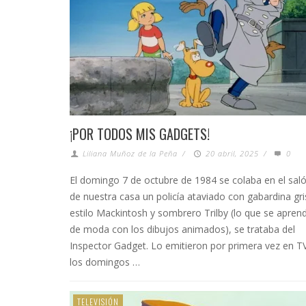
¡POR TODOS MIS GADGETS!
Liliana Muñoz de la Peña
/
20 abril, 2025
/
0
El domingo 7 de octubre de 1984 se colaba en el sal
de nuestra casa un policía ataviado con gabardina gri
estilo Mackintosh y sombrero Trilby (lo que se apren
de moda con los dibujos animados), se trataba del
Inspector Gadget. Lo emitieron por primera vez en T
los domingos …
TELEVISIÓN