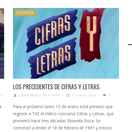
TELEVISIÓN
LOS PRECEDENTES DE CIFRAS Y LETRAS.
0
Liliana Muñoz de la Peña
/
13 enero, 2024
/
0
a
Para el próximo lunes 15 de enero está previsto que
regrese a TVE el mítico concurso Cifras y Letras, que
presentó hace tres décadas Elisenda Roca. Se
l
comenzó a emitir el 18 de febrero de 1991 y estuvo