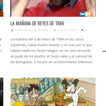
LA MAÑANA DE REYES DE 1984
Liliana Muñoz de la Peña
/
4 enero, 2026
/
0
te
La mañana del 6 de enero de 1984 en las casas
s
españolas, había mucho revuelo y no solo por lo que
no
habían traído los Reyes Magos, en mi caso recuerdo
un puzle de los pitufos, el Dedo sabio y el carrusel de
las Barriguitas. Si no por un acontecimiento televisivo
…
DIBUJOS ANIMADOS