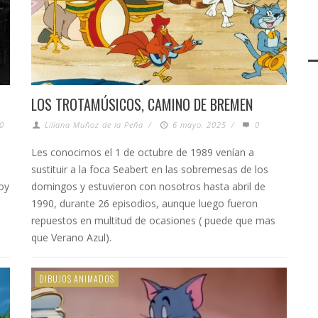
LOS TROTAMÚSICOS, CAMINO DE BREMEN
0
Liliana Muñoz de la Peña
/
6 mayo, 2025
/
0
Les conocimos el 1 de octubre de 1989 venían a
sustituir a la foca Seabert en las sobremesas de los
voy
domingos y estuvieron con nosotros hasta abril de
1990, durante 26 episodios, aunque luego fueron
repuestos en multitud de ocasiones ( puede que mas
que Verano Azul).
DIBUJOS ANIMADOS