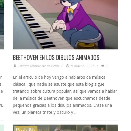
BEETHOVEN EN LOS DIBUJOS ANIMADOS.
Liliana Muñoz de la Peña
/
9 marzo, 2025
/
0
ón
En el artículo de hoy vengo a hablaros de música
s
clásica…que nadie se asuste que este blog sigue
de
tratando sobre cultura popular, así que vamos a hablar
de la música de Beethoven que escuchamos desde
VE
pequeños gracias a los dibujos animados. Erase una
vez, un planeta triste y oscuro y …
PUBLICIDAD