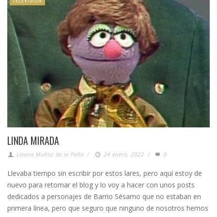
LINDA MIRADA
Liliana Muñoz de la Peña
/
24 enero, 2022
/
0
Llevaba tiempo sin escribir por estos lares, pero aquí estoy de
nuevo para retomar el blog y lo voy a hacer con unos posts
dedicados a personajes de Barrio Sésamo que no estaban en
primera línea, pero que seguro que ninguno de nosotros hemos