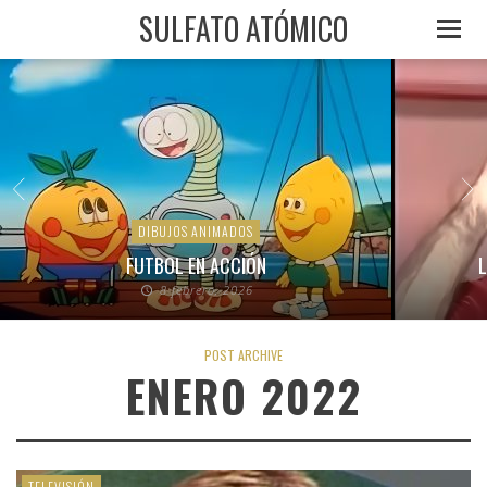
SULFATO ATÓMICO
DIBUJOS ANIMADOS
FUTBOL EN ACCIÓN
L
8 febrero, 2026
POST ARCHIVE
ENERO 2022
TELEVISIÓN