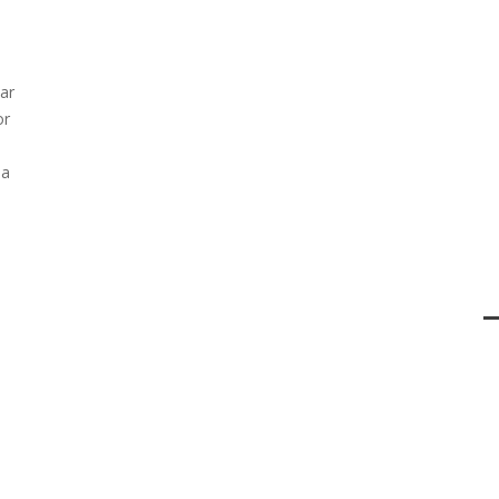
ar
or
la