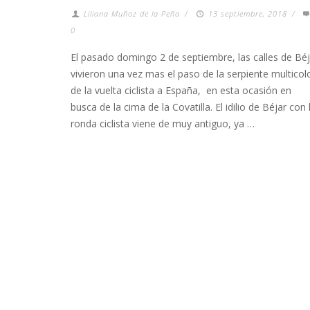
Liliana Muñoz de la Peña
/
13 septiembre, 2018
/
0
El pasado domingo 2 de septiembre, las calles de Béj
vivieron una vez mas el paso de la serpiente multicol
de la vuelta ciclista a España, en esta ocasión en
busca de la cima de la Covatilla. El idilio de Béjar con 
ronda ciclista viene de muy antiguo, ya …