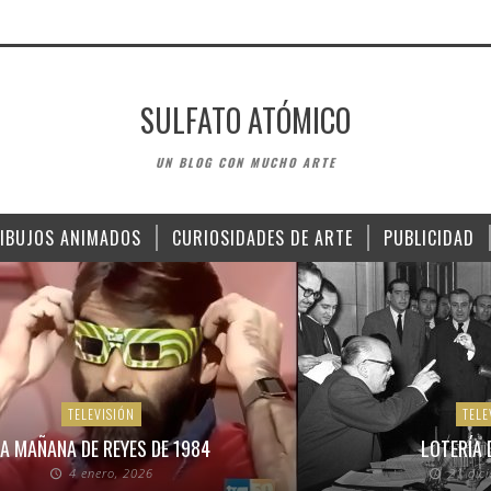
SULFATO ATÓMICO
UN BLOG CON MUCHO ARTE
IBUJOS ANIMADOS
CURIOSIDADES DE ARTE
PUBLICIDAD
TELEVISIÓN
TELE
A MAÑANA DE REYES DE 1984
LOTERÍA 
4 enero, 2026
21 dic