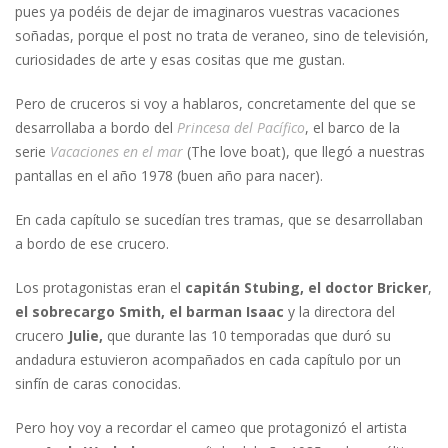
pues ya podéis de dejar de imaginaros vuestras vacaciones
soñadas, porque el post no trata de veraneo, sino de televisión,
curiosidades de arte y esas cositas que me gustan.
Pero de cruceros si voy a hablaros, concretamente del que se
desarrollaba a bordo del
Princesa del Pacífico
, el barco de la
serie
Vacaciones en el mar
(The love boat), que llegó a nuestras
pantallas en el año 1978 (buen año para nacer).
En cada capítulo se sucedían tres tramas, que se desarrollaban
a bordo de ese crucero.
Los protagonistas eran el
capitán Stubing,
el doctor Bricker
,
el sobrecargo Smith,
el barman Isaac
y la directora del
crucero
Julie,
que durante las 10 temporadas que duró su
andadura estuvieron acompañados en cada capítulo por un
sinfín de caras conocidas.
Pero hoy voy a recordar el cameo que protagonizó el artista