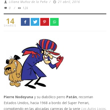
Liliana Muñoz de la Peña
/
21 abril, 2016
0
/
12k
14
SHARES
Pierre Nodoyuna
y su diabólico perro
Patán
, recorrian
Estados Unidos, hacia 1968 a bordo del Super Perrari,
compitiendo en las alocadas carreras de la serie
Los Autos Locos
.