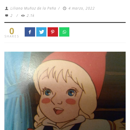
Liliana Muñoz de la Peña
/
4 marzo, 2022
2
/
2.1k
0
SHARES