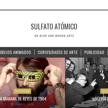
SULFATO ATÓMICO
UN BLOG CON MUCHO ARTE
IBUJOS ANIMADOS
CURIOSIDADES DE ARTE
PUBLICIDAD
TELEVISIÓN
TELE
A MAÑANA DE REYES DE 1984
LOTERÍA 
4 enero, 2026
21 dic