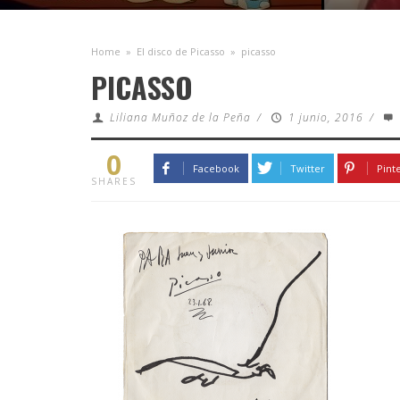
Home
»
El disco de Picasso
»
picasso
PICASSO
Liliana Muñoz de la Peña
/
1 junio, 2016
/
0
Facebook
Twitter
Pint
SHARES