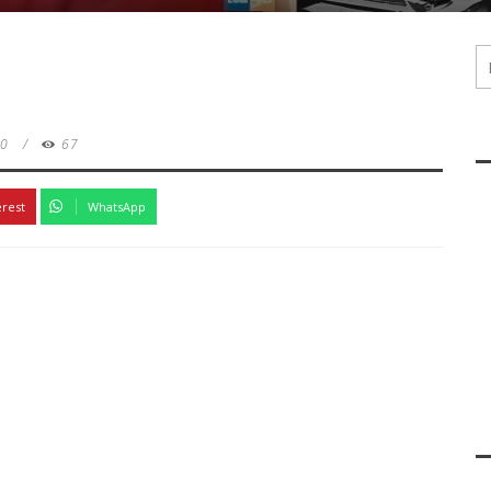
0
/
67
erest
WhatsApp