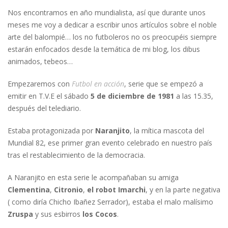
Nos encontramos en año mundialista, así que durante unos
meses me voy a dedicar a escribir unos artículos sobre el noble
arte del balompié… los no futboleros no os preocupéis siempre
estarán enfocados desde la temática de mi blog, los dibus
animados, tebeos…
Empezaremos con
Futbol en acción
, serie que se empezó a
emitir en T.V.E el sábado
5 de diciembre de 1981
a las 15.35,
después del telediario.
Estaba protagonizada por
Naranjito
, la mítica mascota del
Mundial 82, ese primer gran evento celebrado en nuestro país
tras el restablecimiento de la democracia.
A Naranjito en esta serie le acompañaban su amiga
Clementina
,
Citronio
,
el robot Imarchi
, y en la parte negativa
( como diría Chicho Ibañez Serrador), estaba el malo malísimo
Zruspa
y sus esbirros
los Cocos
.