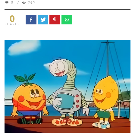
0
/
240
0
SHARES