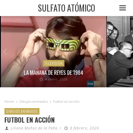
SULFATO ATÓMICO
TELEVISIÓN
LA MAÑANA DE REYES DE 1984
4 enero, 2026
Home
»
Dibujos animados
»
Futbol en acción
DIBUJOS ANIMADOS
FUTBOL EN ACCIÓN
Liliana Muñoz de la Peña
/
8 febrero, 2026