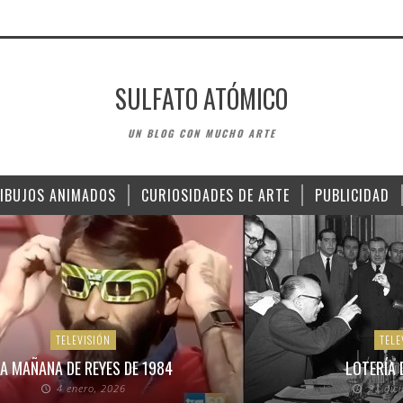
SULFATO ATÓMICO
UN BLOG CON MUCHO ARTE
IBUJOS ANIMADOS
CURIOSIDADES DE ARTE
PUBLICIDAD
TELEVISIÓN
TELE
A MAÑANA DE REYES DE 1984
LOTERÍA 
4 enero, 2026
21 dic