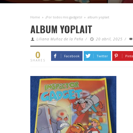
Home
»
¡Por todos mis gadgets!
»
album yoplait
ALBUM YOPLAIT
Liliana Muñoz de la Peña
/
20 abril, 2025
/
0
Facebook
Twitter
Pint
SHARES